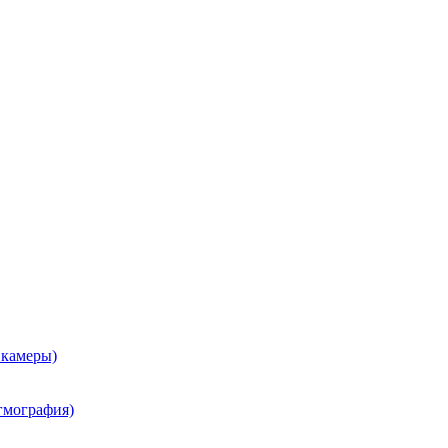
 камеры)
гмография)