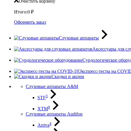
Очистить корзину
Итого:
0
₽
Оформить заказ
Слуховые аппараты
Аксессуары для сл
Сурдологическое обору
Экспресс-тесты на COVI
Скидки и акции
Слуховые аппараты A&M
3
STF
9
XTM
Слуховые аппараты Audifon
4
Arriva