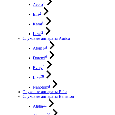
2
Avero
3
Elia
6
Kami
2
Lewi
Слуховые аппараты Aurica
4
Atom P
6
Doremi
4
Every
28
Like
4
Nanotrim
Слуховые аппараты Baha
Слуховые аппараты Bernafon
30
Alpha
29