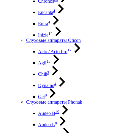
Chronos
4
Encanta
4
Entra
14
Inizia
Слуховые аппараты Oticon
17
Acto / Acto Pro
15
Agil
3
Chili
4
Dynamo
8
Get
Слуховые аппараты Phonak
19
Audeo B
8
Audeo L