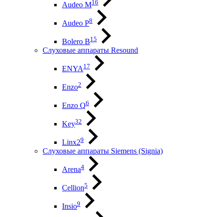
16
Audeo М
8
Audeo P
15
Bolero B
Слуховые аппараты Resound
17
ENYA
2
Enzo
6
Enzo Q
32
Key
9
Linx2
Слуховые аппараты Siemens (Signia)
4
Arena
5
Cellion
9
Insio