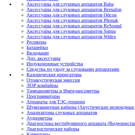
Аксессуары для слуховых аппаратов Baha
Аксессуары для слуховых аппаратов Bernafon
Аксессуары для слуховых аппаратов Oticon
Аксессуары для слуховых аппаратов Phonak
Аксессуары для слуховых аппаратов ReSound
Аксессуары для слуховых аппаратов Signia
Аксессуары для слуховых аппаратов Widex
Ресиверы
Батарейки
Вкладыши
Доп. аксессуары
Индукционные устройства
Средства по уходу за слуховыми аппаратами
Калорические ирригаторы
Отоакустическая эмиссия
ЛОР комбайны
Тимпанометры и Импедансометры
Программаторы
Аппараты для ТЭС-терапии
Шумозащитные кабины (Акустические анэхоидные
Анализаторы слуховых аппаратов
Аудиометры
Диагностика вестибулярного аппарата (Видеониста
Диагностические наборы
Камертоны