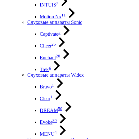
7
INTUIS
11
Motion Nx
Слуховые аппараты Sonic
5
Captivate
25
Cheer
20
Enchant
4
Trek
Слуховые аппараты Widex
1
Bravo
1
Clear
50
DREAM
39
Evoke
4
MENU