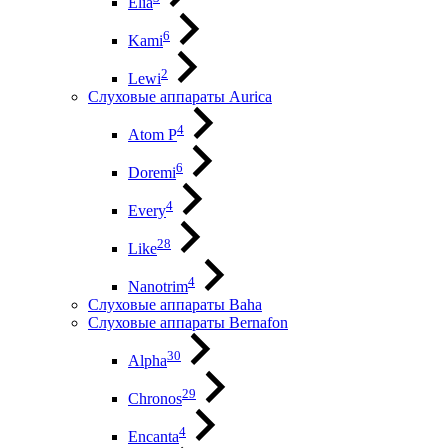
Elia
6
Kami
2
Lewi
Слуховые аппараты Aurica
4
Atom P
6
Doremi
4
Every
28
Like
4
Nanotrim
Слуховые аппараты Baha
Слуховые аппараты Bernafon
30
Alpha
29
Chronos
4
Encanta