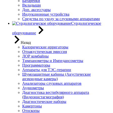
Батарейки
Вкладыши
Доп. аксессуары
Индукционные устройства
Средства по уходу за слуховыми аппаратами
Сурдологическое
оборудование
Назад
Калорические ирригаторы
Отоакустическая эмиссия
ЛОР комбайны
Тимпанометры и Импедансометры
Программаторы
Аппараты для ТЭС-терапии
Шумозащитные кабины (Акустические
анэхоидные камеры)
Анализаторы слуховых аппаратов
Аудиометры
Диагностика вестибулярного аппарата
(Видеонистагмография)
Диагностические наборы
Камертоны
Отоскопы