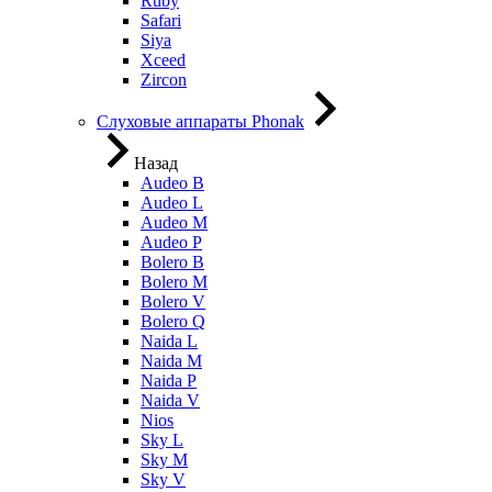
Ruby
Safari
Siya
Xceed
Zircon
Слуховые аппараты Phonak
Назад
Audeo B
Audeo L
Audeo М
Audeo P
Bolero B
Bolero M
Bolero V
Bolero Q
Naida L
Naida M
Naida P
Naida V
Nios
Sky L
Sky M
Sky V