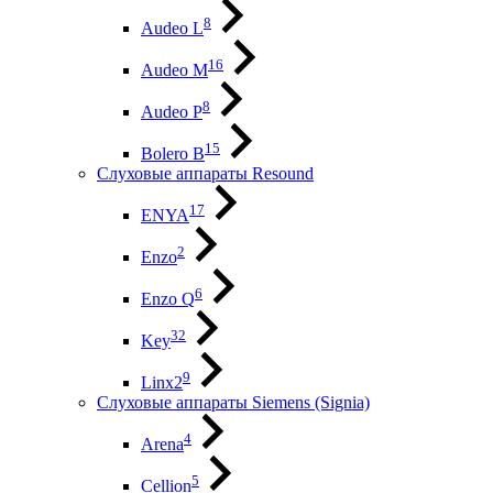
8
Audeo L
16
Audeo М
8
Audeo P
15
Bolero B
Слуховые аппараты Resound
17
ENYA
2
Enzo
6
Enzo Q
32
Key
9
Linx2
Слуховые аппараты Siemens (Signia)
4
Arena
5
Cellion