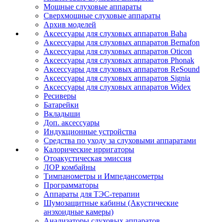
Мощные слуховые аппараты
Сверхмощные слуховые аппараты
Архив моделей
Аксессуары для слуховых аппаратов Baha
Аксессуары для слуховых аппаратов Bernafon
Аксессуары для слуховых аппаратов Oticon
Аксессуары для слуховых аппаратов Phonak
Аксессуары для слуховых аппаратов ReSound
Аксессуары для слуховых аппаратов Signia
Аксессуары для слуховых аппаратов Widex
Ресиверы
Батарейки
Вкладыши
Доп. аксессуары
Индукционные устройства
Средства по уходу за слуховыми аппаратами
Калорические ирригаторы
Отоакустическая эмиссия
ЛОР комбайны
Тимпанометры и Импедансометры
Программаторы
Аппараты для ТЭС-терапии
Шумозащитные кабины (Акустические
анэхоидные камеры)
Анализаторы слуховых аппаратов