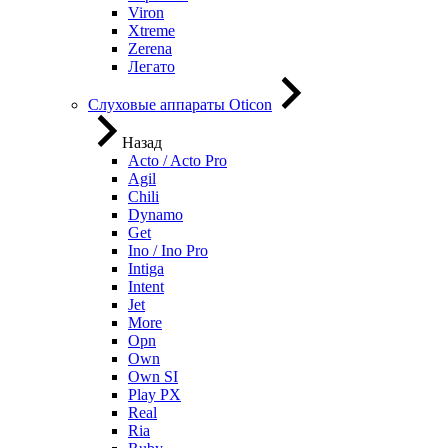
Viron
Xtreme
Zerena
Легато
Слуховые аппараты Oticon
Назад
Acto / Acto Pro
Agil
Chili
Dynamo
Get
Ino / Ino Pro
Intiga
Intent
Jet
More
Opn
Own
Own SI
Play PX
Real
Ria