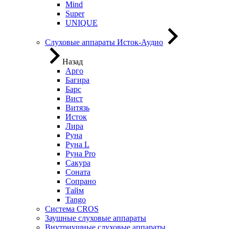
Mind
Super
UNIQUE
Слуховые аппараты Исток-Аудио
Назад
Арго
Багира
Барс
Вист
Витязь
Исток
Лира
Руна
Руна L
Руна Pro
Сакура
Соната
Сопрано
Тайм
Tango
Система CROS
Заушные слуховые аппараты
Внутриушные слуховые аппараты