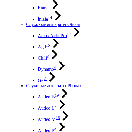
4
Entra
14
Inizia
Слуховые аппараты Oticon
17
Acto / Acto Pro
15
Agil
3
Chili
4
Dynamo
8
Get
Слуховые аппараты Phonak
19
Audeo B
8
Audeo L
16
Audeo М
8
Audeo P