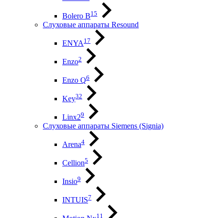
15
Bolero B
Слуховые аппараты Resound
17
ENYA
2
Enzo
6
Enzo Q
32
Key
9
Linx2
Слуховые аппараты Siemens (Signia)
4
Arena
5
Cellion
9
Insio
7
INTUIS
11