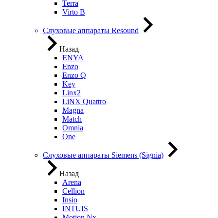
Terra
Virto B
Слуховые аппараты Resound
Назад
ENYA
Enzo
Enzo Q
Key
Linx2
LiNX Quattro
Magna
Match
Omnia
One
Слуховые аппараты Siemens (Signia)
Назад
Arena
Cellion
Insio
INTUIS
Motion Nx