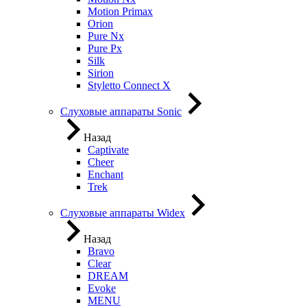
Motion Primax
Orion
Pure Nx
Pure Px
Silk
Sirion
Styletto Connect X
Слуховые аппараты Sonic
Назад
Captivate
Cheer
Enchant
Trek
Слуховые аппараты Widex
Назад
Bravo
Clear
DREAM
Evoke
MENU