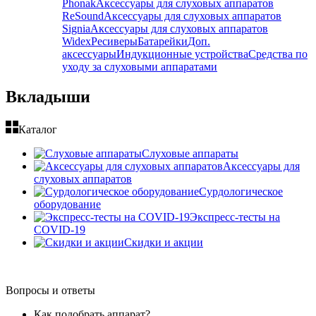
Phonak
Аксессуары для слуховых аппаратов
ReSound
Аксессуары для слуховых аппаратов
Signia
Аксессуары для слуховых аппаратов
Widex
Ресиверы
Батарейки
Доп.
аксессуары
Индукционные устройства
Средства по
уходу за слуховыми аппаратами
Вкладыши
Каталог
Слуховые аппараты
Аксессуары для
слуховых аппаратов
Сурдологическое
оборудование
Экспресс-тесты на
COVID-19
Скидки и акции
Вопросы и ответы
Как подобрать аппарат?