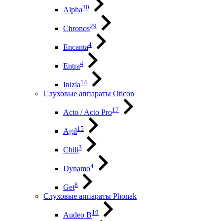
30
Alpha
29
Chronos
4
Encanta
4
Entra
14
Inizia
Слуховые аппараты Oticon
17
Acto / Acto Pro
15
Agil
3
Chili
4
Dynamo
8
Get
Слуховые аппараты Phonak
19
Audeo B