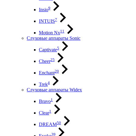
9
Insio
7
INTUIS
11
Motion Nx
Слуховые аппараты Sonic
5
Captivate
25
Cheer
20
Enchant
4
Trek
Слуховые аппараты Widex
1
Bravo
1
Clear
50
DREAM
39
Evoke