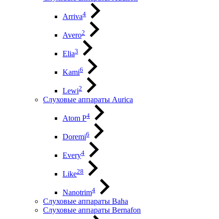
4
Arriva
2
Avero
3
Elia
6
Kami
2
Lewi
Слуховые аппараты Aurica
4
Atom P
6
Doremi
4
Every
28
Like
4
Nanotrim
Слуховые аппараты Baha
Слуховые аппараты Bernafon