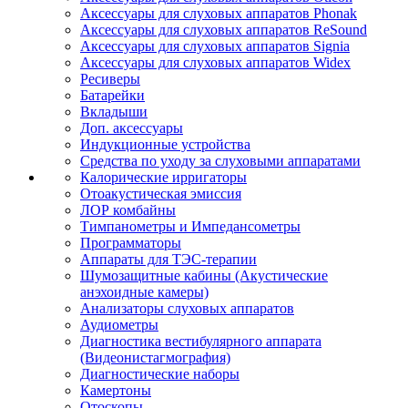
Аксессуары для слуховых аппаратов Phonak
Аксессуары для слуховых аппаратов ReSound
Аксессуары для слуховых аппаратов Signia
Аксессуары для слуховых аппаратов Widex
Ресиверы
Батарейки
Вкладыши
Доп. аксессуары
Индукционные устройства
Средства по уходу за слуховыми аппаратами
Калорические ирригаторы
Отоакустическая эмиссия
ЛОР комбайны
Тимпанометры и Импедансометры
Программаторы
Аппараты для ТЭС-терапии
Шумозащитные кабины (Акустические
анэхоидные камеры)
Анализаторы слуховых аппаратов
Аудиометры
Диагностика вестибулярного аппарата
(Видеонистагмография)
Диагностические наборы
Камертоны
Отоскопы