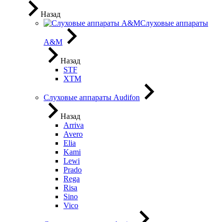
Назад
Слуховые аппараты
A&M
Назад
STF
XTM
Слуховые аппараты Audifon
Назад
Arriva
Avero
Elia
Kami
Lewi
Prado
Rega
Risa
Sino
Vico