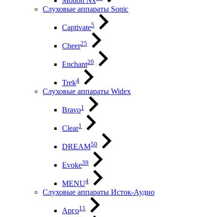
Motion Nx
Слуховые аппараты Sonic
5
Captivate
25
Cheer
20
Enchant
4
Trek
Слуховые аппараты Widex
1
Bravo
1
Clear
50
DREAM
39
Evoke
4
MENU
Слуховые аппараты Исток-Аудио
11
Арго