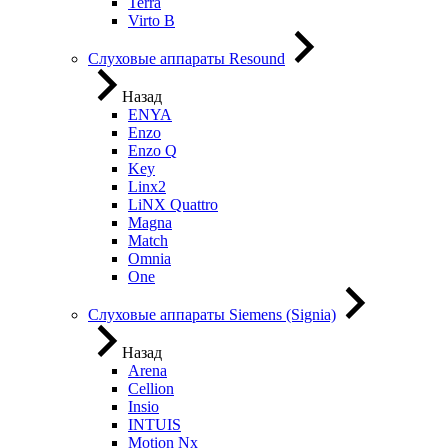
Terra
Virto B
Слуховые аппараты Resound
Назад
ENYA
Enzo
Enzo Q
Key
Linx2
LiNX Quattro
Magna
Match
Omnia
One
Слуховые аппараты Siemens (Signia)
Назад
Arena
Cellion
Insio
INTUIS
Motion Nx