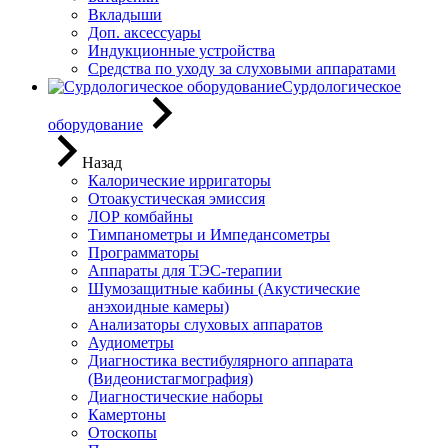
Вкладыши
Доп. аксессуары
Индукционные устройства
Средства по уходу за слуховыми аппаратами
Сурдологическое
оборудование
Назад
Калорические ирригаторы
Отоакустическая эмиссия
ЛОР комбайны
Тимпанометры и Импедансометры
Программаторы
Аппараты для ТЭС-терапии
Шумозащитные кабины (Акустические
анэхоидные камеры)
Анализаторы слуховых аппаратов
Аудиометры
Диагностика вестибулярного аппарата
(Видеонистагмография)
Диагностические наборы
Камертоны
Отоскопы