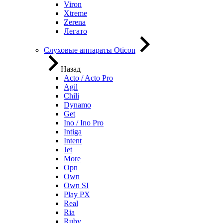
Viron
Xtreme
Zerena
Легато
Слуховые аппараты Oticon
Назад
Acto / Acto Pro
Agil
Chili
Dynamo
Get
Ino / Ino Pro
Intiga
Intent
Jet
More
Opn
Own
Own SI
Play PX
Real
Ria
Ruby