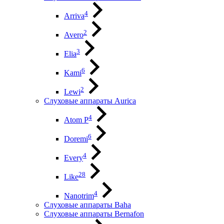
4
Arriva
2
Avero
3
Elia
6
Kami
2
Lewi
Слуховые аппараты Aurica
4
Atom P
6
Doremi
4
Every
28
Like
4
Nanotrim
Слуховые аппараты Baha
Слуховые аппараты Bernafon