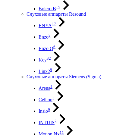
15
Bolero B
Слуховые аппараты Resound
17
ENYA
2
Enzo
6
Enzo Q
32
Key
9
Linx2
Слуховые аппараты Siemens (Signia)
4
Arena
5
Cellion
9
Insio
7
INTUIS
11
Motion Nx