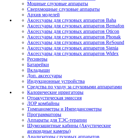
Мощные слуховые аппараты
Сверхмощные слуховые аппараты
Архив моделей
Аксессуары для слуховых аппаратов Baha
Аксессуары для слуховых аппаратов Bernafon
Аксессуары для слуховых аппаратов Oticon
Аксессуары для слуховых аппаратов Phonak
Аксессуары для слуховых аппаратов ReSound
Аксессуары для слуховых аппаратов Signia
Аксессуары для слуховых аппаратов Widex
Ресиверы
Батарейки
Вкладыши
Доп. аксессуары
Индукционные устройства
Средства по уходу за слуховыми аппаратами
Калорические ирригаторы
Отоакустическая эмиссия
ЛОР комбайны
Тимпанометры и Импедансометры
Программаторы
Аппараты для ТЭС-терапии
Шумозащитные кабины (Акустические
анэхоидные камеры)
Анализаторы слуховых аппаратов