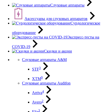
Слуховые аппараты
Аксессуары для слуховых аппаратов
Сурдологическое
оборудование
Экспресс-тесты на
COVID-19
Скидки и акции
Слуховые аппараты A&M
3
STF
9
XTM
Слуховые аппараты Audifon
4
Arriva
2
Avero
3
Elia