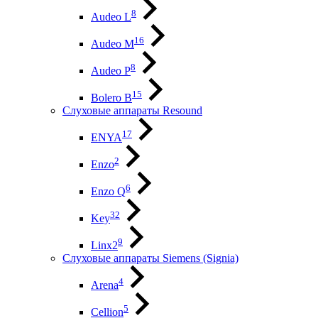
8
Audeo L
16
Audeo М
8
Audeo P
15
Bolero B
Слуховые аппараты Resound
17
ENYA
2
Enzo
6
Enzo Q
32
Key
9
Linx2
Слуховые аппараты Siemens (Signia)
4
Arena
5
Cellion