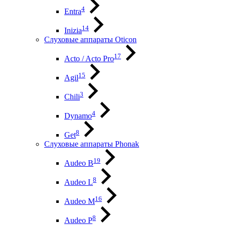
4
Entra
14
Inizia
Слуховые аппараты Oticon
17
Acto / Acto Pro
15
Agil
3
Chili
4
Dynamo
8
Get
Слуховые аппараты Phonak
19
Audeo B
8
Audeo L
16
Audeo М
8
Audeo P