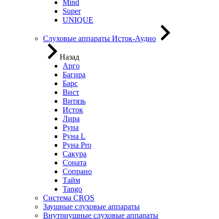
Mind
Super
UNIQUE
Слуховые аппараты Исток-Аудио
Назад
Арго
Багира
Барс
Вист
Витязь
Исток
Лира
Руна
Руна L
Руна Pro
Сакура
Соната
Сопрано
Тайм
Tango
Система CROS
Заушные слуховые аппараты
Внутриушные слуховые аппараты