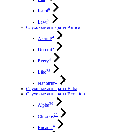
6
Kami
2
Lewi
Слуховые аппараты Aurica
4
Atom P
6
Doremi
4
Every
28
Like
4
Nanotrim
Слуховые аппараты Baha
Слуховые аппараты Bernafon
30
Alpha
29
Chronos
4
Encanta