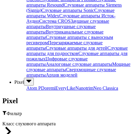
аппараты Resound
Слуховые аппараты Siemens
(Signia)
Слуховые аппараты Sonic
Слуховые
аппараты Widex
Слуховые аппараты Исток-
Аудио
Система CROS
Заушные слуховые
аппараты
Внутриушные слуховые
аппараты
Внутриканальные слуховые
аппараты
Слуховые аппараты с выносным
ресивером
Перезаряжаемые слуховые
аппараты
Слуховые аппараты для детей
Слуховые
аппараты для подростков
Слуховые аппараты для
пожилых
Цифровые слуховые
аппараты
Аналоговые слуховые аппараты
Мощные
слуховые аппараты
Сверхмощные слуховые
аппараты
Архив моделей
Pixel
Atom P
Doremi
Every
Like
Nanotrim
Neo Classica
Pixel
Фильтр
Класс слухового аппарата