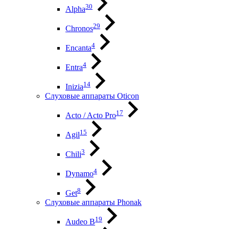
30
Alpha
29
Chronos
4
Encanta
4
Entra
14
Inizia
Слуховые аппараты Oticon
17
Acto / Acto Pro
15
Agil
3
Chili
4
Dynamo
8
Get
Слуховые аппараты Phonak
19
Audeo B