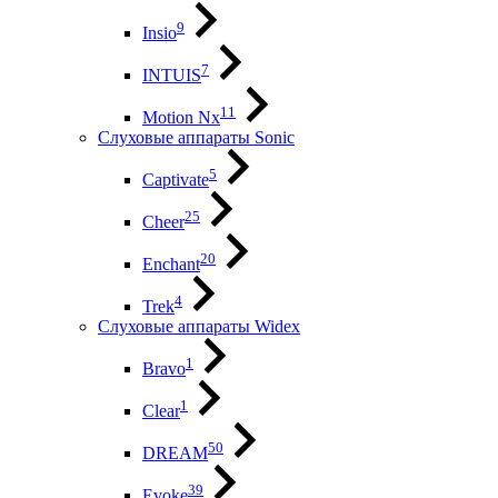
9
Insio
7
INTUIS
11
Motion Nx
Слуховые аппараты Sonic
5
Captivate
25
Cheer
20
Enchant
4
Trek
Слуховые аппараты Widex
1
Bravo
1
Clear
50
DREAM
39
Evoke