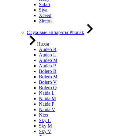
Safari
Siya
Xceed
Zircon
Слуховые аппараты Phonak
Назад
Audeo B
Audeo L
Audeo М
Audeo P
Bolero B
Bolero M
Bolero V
Bolero Q
Naida L
Naida M
Naida P
Naida V
Nios
Sky L
Sky M
Sky V