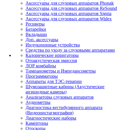
Аксессуары для слуховых аппаратов Phonak
Аксессуары для слуховых аппаратов ReSound
Аксессуары для слуховых аппаратов Signia
Аксессуары для слуховых аппаратов Widex
Ресиверы
Батарейки
Вкладыши
Доп. аксессуары
Индукционные устройства
Средства по уходу за слуховыми аппаратами
Калорические ирригаторы
Отоакустическая эмиссия
ЛОР комбайны
Тимпанометры и Импедансометры
Программаторы
Аппараты для ТЭС-терапии
Шумозащитные кабины (Акустические
анэхоидные камеры)
Анализаторы слуховых аппаратов
Аудиометры
Диагностика вестибулярного аппарата
(Видеонистагмография)
Диагностические наборы
Камертоны
Отоскопы