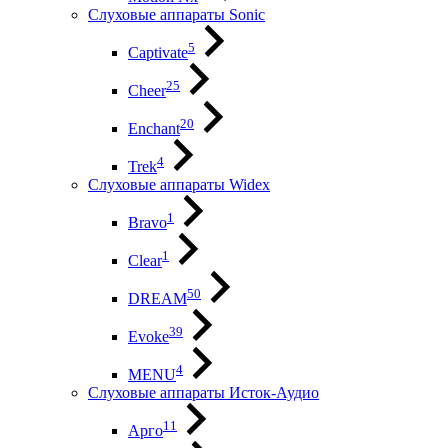
Слуховые аппараты Sonic
5
Captivate
25
Cheer
20
Enchant
4
Trek
Слуховые аппараты Widex
1
Bravo
1
Clear
50
DREAM
39
Evoke
4
MENU
Слуховые аппараты Исток-Аудио
11
Арго