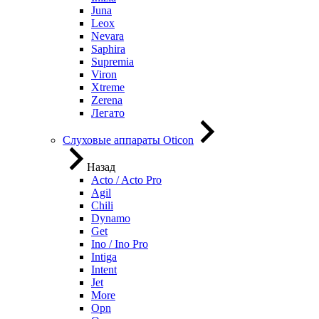
Juna
Leox
Nevara
Saphira
Supremia
Viron
Xtreme
Zerena
Легато
Слуховые аппараты Oticon
Назад
Acto / Acto Pro
Agil
Chili
Dynamo
Get
Ino / Ino Pro
Intiga
Intent
Jet
More
Opn