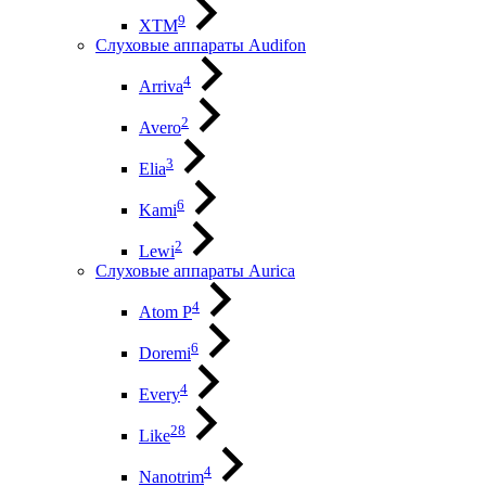
9
XTM
Слуховые аппараты Audifon
4
Arriva
2
Avero
3
Elia
6
Kami
2
Lewi
Слуховые аппараты Aurica
4
Atom P
6
Doremi
4
Every
28
Like
4
Nanotrim