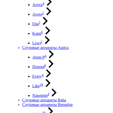
4
Arriva
2
Avero
3
Elia
6
Kami
2
Lewi
Слуховые аппараты Aurica
4
Atom P
6
Doremi
4
Every
28
Like
4
Nanotrim
Слуховые аппараты Baha
Слуховые аппараты Bernafon
30