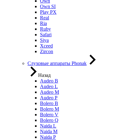
Own
Own SI
Play PX
Real
Ria
Ruby
Safari
Siya
Xceed
Zircon
Слуховые аппараты Phonak
Назад
Audeo B
Audeo L
Audeo М
Audeo P
Bolero B
Bolero M
Bolero V
Bolero Q
Naida L
Naida M
Naida P