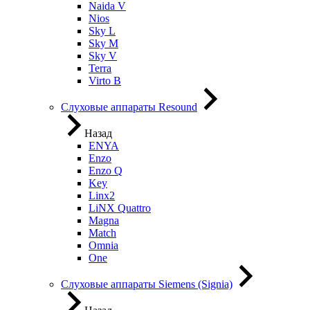
Naida V
Nios
Sky L
Sky M
Sky V
Terra
Virto B
Слуховые аппараты Resound
Назад
ENYA
Enzo
Enzo Q
Key
Linx2
LiNX Quattro
Magna
Match
Omnia
One
Слуховые аппараты Siemens (Signia)