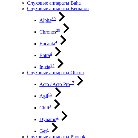
Слуховые аппараты Baha
Слуховые аппараты Bernafon
30
Alpha
29
Chronos
4
Encanta
4
Entra
14
Inizia
Слуховые аппараты Oticon
17
Acto / Acto Pro
15
Agil
3
Chili
4
Dynamo
8
Get
Слуховые аппараты Phonak