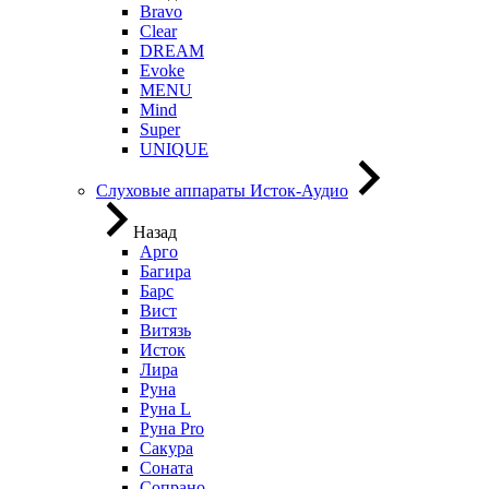
Bravo
Clear
DREAM
Evoke
MENU
Mind
Super
UNIQUE
Слуховые аппараты Исток-Аудио
Назад
Арго
Багира
Барс
Вист
Витязь
Исток
Лира
Руна
Руна L
Руна Pro
Сакура
Соната
Сопрано