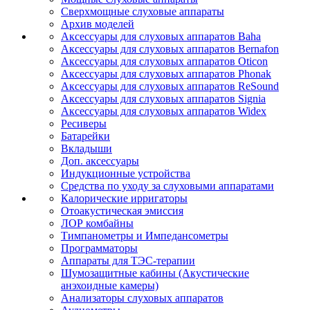
Сверхмощные слуховые аппараты
Архив моделей
Аксессуары для слуховых аппаратов Baha
Аксессуары для слуховых аппаратов Bernafon
Аксессуары для слуховых аппаратов Oticon
Аксессуары для слуховых аппаратов Phonak
Аксессуары для слуховых аппаратов ReSound
Аксессуары для слуховых аппаратов Signia
Аксессуары для слуховых аппаратов Widex
Ресиверы
Батарейки
Вкладыши
Доп. аксессуары
Индукционные устройства
Средства по уходу за слуховыми аппаратами
Калорические ирригаторы
Отоакустическая эмиссия
ЛОР комбайны
Тимпанометры и Импедансометры
Программаторы
Аппараты для ТЭС-терапии
Шумозащитные кабины (Акустические
анэхоидные камеры)
Анализаторы слуховых аппаратов