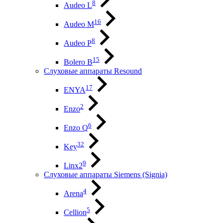
8
Audeo L
16
Audeo М
8
Audeo P
15
Bolero B
Слуховые аппараты Resound
17
ENYA
2
Enzo
6
Enzo Q
32
Key
9
Linx2
Слуховые аппараты Siemens (Signia)
4
Arena
5
Cellion