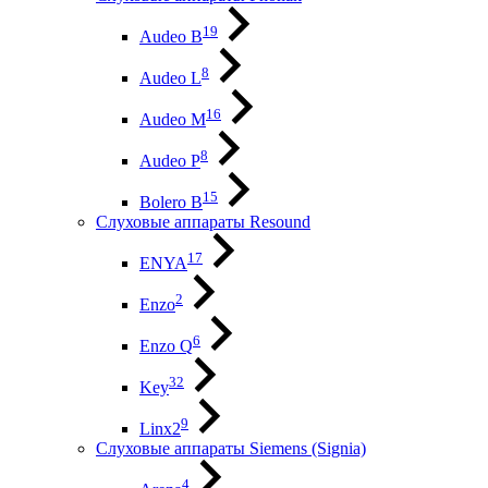
19
Audeo B
8
Audeo L
16
Audeo М
8
Audeo P
15
Bolero B
Слуховые аппараты Resound
17
ENYA
2
Enzo
6
Enzo Q
32
Key
9
Linx2
Слуховые аппараты Siemens (Signia)
4