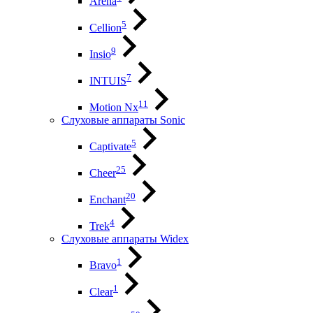
Arena
5
Cellion
9
Insio
7
INTUIS
11
Motion Nx
Слуховые аппараты Sonic
5
Captivate
25
Cheer
20
Enchant
4
Trek
Слуховые аппараты Widex
1
Bravo
1
Clear