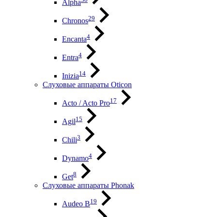
Alpha
29
Chronos
4
Encanta
4
Entra
14
Inizia
Слуховые аппараты Oticon
17
Acto / Acto Pro
15
Agil
3
Chili
4
Dynamo
8
Get
Слуховые аппараты Phonak
19
Audeo B