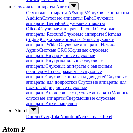
Слуховые аппараты Aurica
Слуховые аппараты A&amp;M
Слуховые аппараты
Audifon
Слуховые аппараты Baha
Слуховые
аппараты Bernafon
Слуховые аппараты
Oticon
Слуховые аппараты Phonak
Слуховые
аппараты Resound
Слуховые аппараты Siemens
(Signia)
Слуховые аппараты Sonic
Слуховые
аппараты Widex
Слуховые аппараты Исток-
Аудио
Система CROS
Заушные слуховые
аппараты
Внутриушные слуховые
аппараты
Внутриканальные слуховые
аппараты
Слуховые аппараты с выносным
ресивером
Перезаряжаемые слуховые
аппараты
Слуховые аппараты для детей
Слуховые
аппараты для подростков
Слуховые аппараты для
пожилых
Цифровые слуховые
аппараты
Аналоговые слуховые аппараты
Мощные
слуховые аппараты
Сверхмощные слуховые
аппараты
Архив моделей
Atom P
Doremi
Every
Like
Nanotrim
Neo Classica
Pixel
Atom P