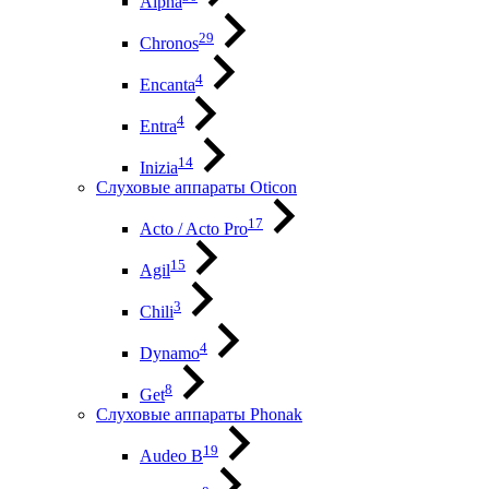
Alpha
29
Chronos
4
Encanta
4
Entra
14
Inizia
Слуховые аппараты Oticon
17
Acto / Acto Pro
15
Agil
3
Chili
4
Dynamo
8
Get
Слуховые аппараты Phonak
19
Audeo B