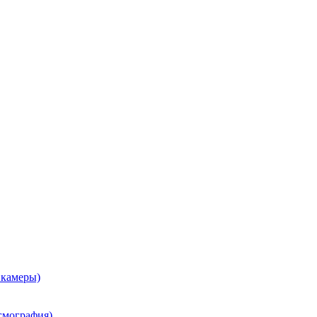
 камеры)
гмография)