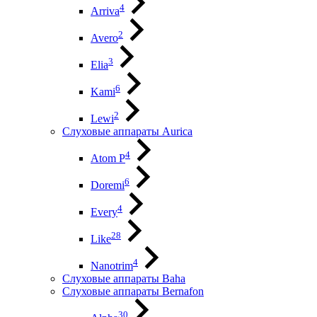
4
Arriva
2
Avero
3
Elia
6
Kami
2
Lewi
Слуховые аппараты Aurica
4
Atom P
6
Doremi
4
Every
28
Like
4
Nanotrim
Слуховые аппараты Baha
Слуховые аппараты Bernafon
30