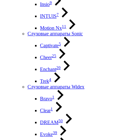
9
Insio
7
INTUIS
11
Motion Nx
Слуховые аппараты Sonic
5
Captivate
25
Cheer
20
Enchant
4
Trek
Слуховые аппараты Widex
1
Bravo
1
Clear
50
DREAM
39
Evoke