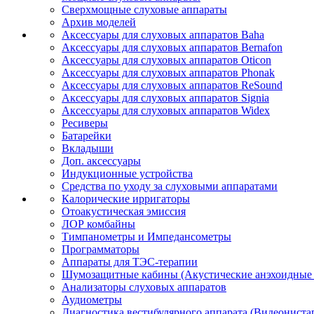
Сверхмощные слуховые аппараты
Архив моделей
Аксессуары для слуховых аппаратов Baha
Аксессуары для слуховых аппаратов Bernafon
Аксессуары для слуховых аппаратов Oticon
Аксессуары для слуховых аппаратов Phonak
Аксессуары для слуховых аппаратов ReSound
Аксессуары для слуховых аппаратов Signia
Аксессуары для слуховых аппаратов Widex
Ресиверы
Батарейки
Вкладыши
Доп. аксессуары
Индукционные устройства
Средства по уходу за слуховыми аппаратами
Калорические ирригаторы
Отоакустическая эмиссия
ЛОР комбайны
Тимпанометры и Импедансометры
Программаторы
Аппараты для ТЭС-терапии
Шумозащитные кабины (Акустические анэхоидные
Анализаторы слуховых аппаратов
Аудиометры
Диагностика вестибулярного аппарата (Видеониста