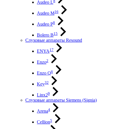
8
Audeo L
16
Audeo М
8
Audeo P
15
Bolero B
Слуховые аппараты Resound
17
ENYA
2
Enzo
6
Enzo Q
32
Key
9
Linx2
Слуховые аппараты Siemens (Signia)
4
Arena
5
Cellion